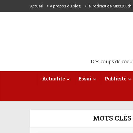
Accueil
> A propos du blog
> le Podcast de Miss280ch
Des coups de coeu
Actualité
Essai
Publicité
MOTS CLÉS 