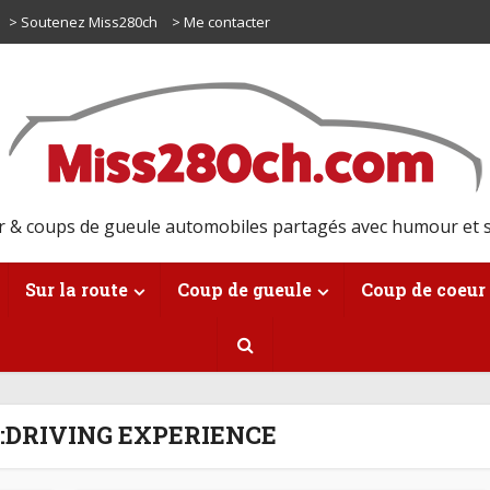
> Soutenez Miss280ch
> Me contacter
r & coups de gueule automobiles partagés avec humour et s
Sur la route
Coup de gueule
Coup de coeur
:DRIVING EXPERIENCE