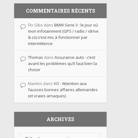
COMMENTAIRES RÉCENTS
Flo Gibs
dans
BMW Serie 3 : le jour où
mon infotainment (GPS / radio / idrive
& co) s’est mis à fonctionner par
intermittence
Thomas
dans
Assurance auto : c’est
avant les problèmes qu’il faut bien la
choisir
Martins
dans
VO : Attention aux
fausses bonnes affaires allemandes
(et vraies arnaques)
ARCHIVES