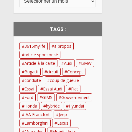
TAGS :
3615mylife
a propos
article sponsorisé
Article à la carte
Audi
BMW
Bugatti
circuit
Concept
conduite
coup de gueule
Essai
Essai Audi
Fiat
Ford
GIMS
Gouvernement
Honda
hybride
Hyundai
IAA Francfort
Jeep
Lamborghini
Lexus
Mercedes
MondialAuto