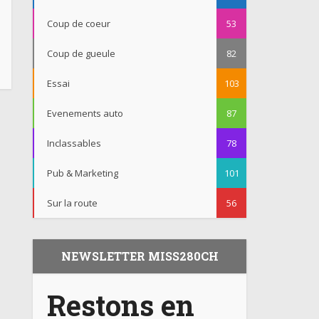
Coup de coeur
53
Coup de gueule
82
Essai
103
Evenements auto
87
Inclassables
78
Pub & Marketing
101
Sur la route
56
NEWSLETTER MISS280CH
Restons en