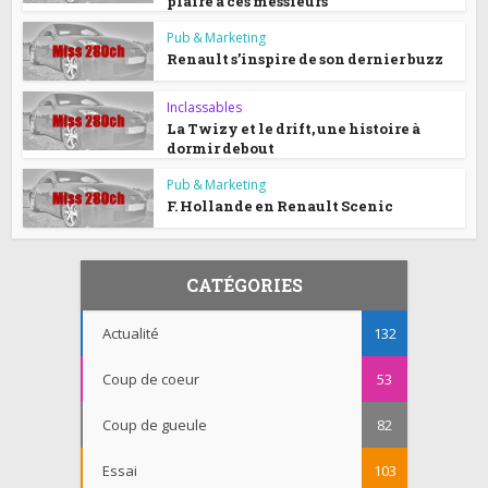
plaire à ces messieurs
Pub & Marketing
Renault s’inspire de son dernier buzz
Inclassables
La Twizy et le drift, une histoire à
dormir debout
Pub & Marketing
F. Hollande en Renault Scenic
CATÉGORIES
Actualité
132
Coup de coeur
53
Coup de gueule
82
Essai
103