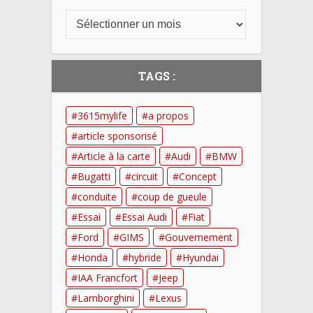
TAGS :
3615mylife
a propos
article sponsorisé
Article à la carte
Audi
BMW
Bugatti
circuit
Concept
conduite
coup de gueule
Essai
Essai Audi
Fiat
Ford
GIMS
Gouvernement
Honda
hybride
Hyundai
IAA Francfort
Jeep
Lamborghini
Lexus