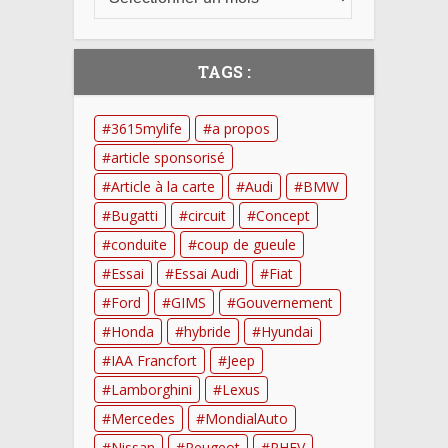
TAGS :
3615mylife
a propos
article sponsorisé
Article à la carte
Audi
BMW
Bugatti
circuit
Concept
conduite
coup de gueule
Essai
Essai Audi
Fiat
Ford
GIMS
Gouvernement
Honda
hybride
Hyundai
IAA Francfort
Jeep
Lamborghini
Lexus
Mercedes
MondialAuto
Nissan
Peugeot
PHEV