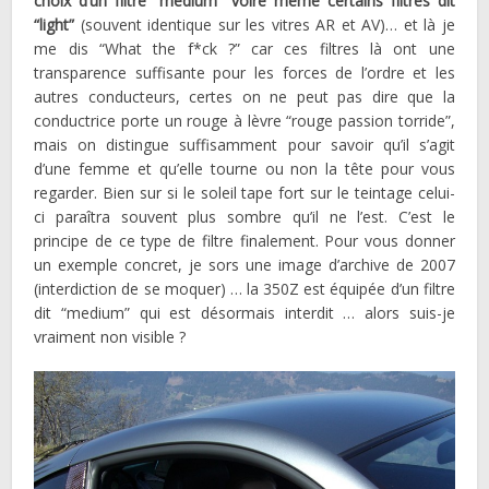
choix d’un filtre “médium” voire même certains filtres dit
“light”
(souvent identique sur les vitres AR et AV)… et là je
me dis “What the f*ck ?” car ces filtres là ont une
transparence suffisante pour les forces de l’ordre et les
autres conducteurs, certes on ne peut pas dire que la
conductrice porte un rouge à lèvre “rouge passion torride”,
mais on distingue suffisamment pour savoir qu’il s’agit
d’une femme et qu’elle tourne ou non la tête pour vous
regarder. Bien sur si le soleil tape fort sur le teintage celui-
ci paraîtra souvent plus sombre qu’il ne l’est. C’est le
principe de ce type de filtre finalement. Pour vous donner
un exemple concret, je sors une image d’archive de 2007
(interdiction de se moquer) … la 350Z est équipée d’un filtre
dit “medium” qui est désormais interdit … alors suis-je
vraiment non visible ?