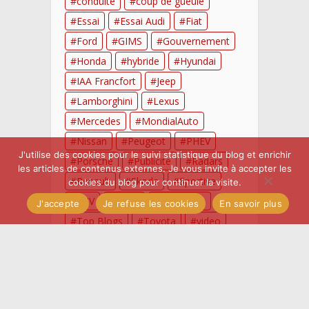
conduite
coup de gueule
Essai
Essai Audi
Fiat
Ford
GIMS
Gouvernement
Honda
hybride
Hyundai
IAA Francfort
Jeep
Lamborghini
Lexus
Mercedes
MondialAuto
Nissan
Peugeot
PHEV
J'utilise des cookies pour le suivi statistique du blog et enrichir
Porsche
Publicite
Radars
les articles de contenus externes. Je vous invite à accepter les
Renault
Skoda
Sportive
cookies du blog pour continuer la visite.
SUV
Tesla
thermique
J'accepte
Je refuse les cookies
En savoir plus
Top Blogs
Toyota
video
Voiture electrique
voitures anciennes
Volkswagen
voyage