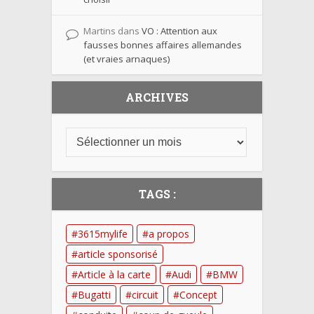
Martins
dans
VO : Attention aux
fausses bonnes affaires allemandes
(et vraies arnaques)
ARCHIVES
TAGS :
3615mylife
a propos
article sponsorisé
Article à la carte
Audi
BMW
Bugatti
circuit
Concept