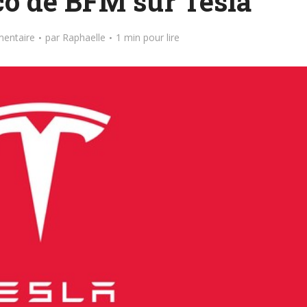
o de BFM sur Tesla
entaire
par
Raphaelle
1 min pour lire