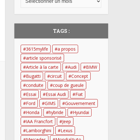
TAGS :
3615mylife
a propos
article sponsorisé
Article à la carte
Audi
BMW
Bugatti
circuit
Concept
conduite
coup de gueule
Essai
Essai Audi
Fiat
Ford
GIMS
Gouvernement
Honda
hybride
Hyundai
IAA Francfort
Jeep
Lamborghini
Lexus
Mercedes
MondialAuto