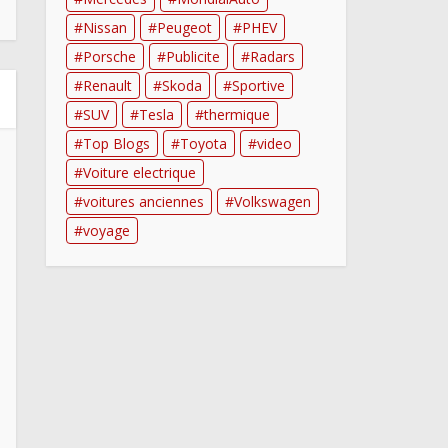
Nissan
Peugeot
PHEV
Porsche
Publicite
Radars
Renault
Skoda
Sportive
SUV
Tesla
thermique
Top Blogs
Toyota
video
Voiture electrique
voitures anciennes
Volkswagen
voyage