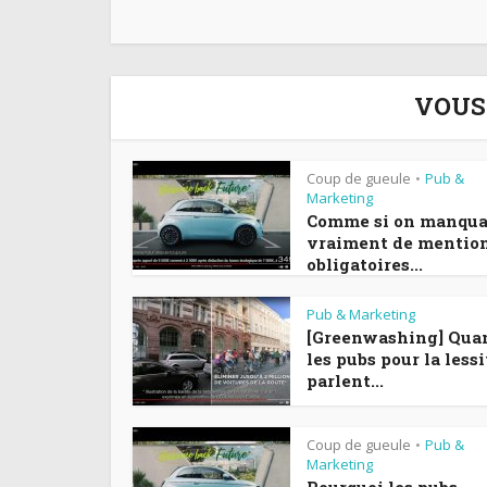
VOUS
Coup de gueule
Pub &
•
Marketing
Comme si on manqua
vraiment de mentio
obligatoires...
Pub & Marketing
[Greenwashing] Qua
les pubs pour la less
parlent...
Coup de gueule
Pub &
•
Marketing