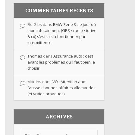
COMMENTAIRES RÉCENTS
Flo Gibs
dans
BMW Serie 3 : le jour où
mon infotainment (GPS / radio / idrive
& co) s’est mis à fonctionner par
intermittence
Thomas
dans
Assurance auto : c’est
avant les problèmes qu’il faut bien la
choisir
Martins
dans
VO : Attention aux
fausses bonnes affaires allemandes
(et vraies arnaques)
ARCHIVES