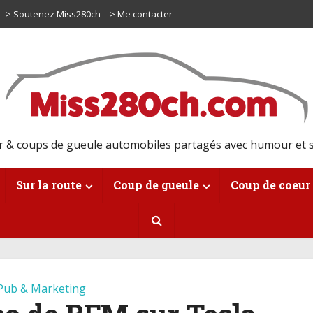
> Soutenez Miss280ch
> Me contacter
r & coups de gueule automobiles partagés avec humour et s
Sur la route
Coup de gueule
Coup de coeur
Pub & Marketing