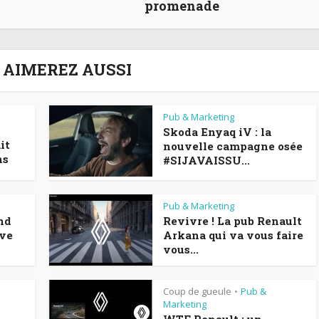
promenade
 AIMEREZ AUSSI
Pub & Marketing
Skoda Enyaq iV : la
it
nouvelle campagne osée
ns
#SIJAVAISSU...
Pub & Marketing
nd
Revivre ! La pub Renault
ive
Arkana qui va vous faire
vous...
Coup de gueule
Pub &
•
Marketing