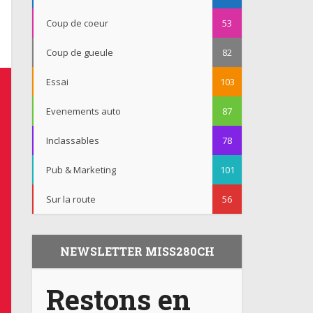
Coup de coeur
53
Coup de gueule
82
Essai
103
Evenements auto
87
Inclassables
78
Pub & Marketing
101
Sur la route
56
NEWSLETTER MISS280CH
Restons en