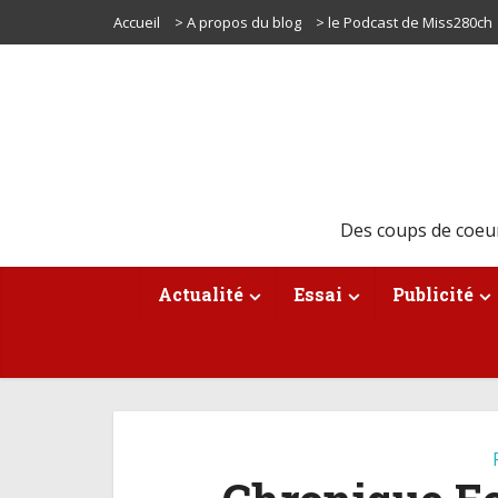
Accueil
> A propos du blog
> le Podcast de Miss280ch
Des coups de coeu
Actualité
Essai
Publicité